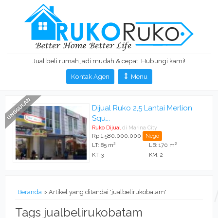
Jual beli rumah jadi mudah & cepat. Hubungi kami!
Kontak Agen
Menu
Dijual Ruko 2,5 Lantai Merlion
Squ...
Ruko Dijual
di Marina City
Rp 1.580.000.000
Nego
2
2
LT: 85 m
LB: 170 m
KT: 3
KM: 2
Beranda
»
Artikel yang ditandai 'jualbelirukobatam'
Tags jualbelirukobatam