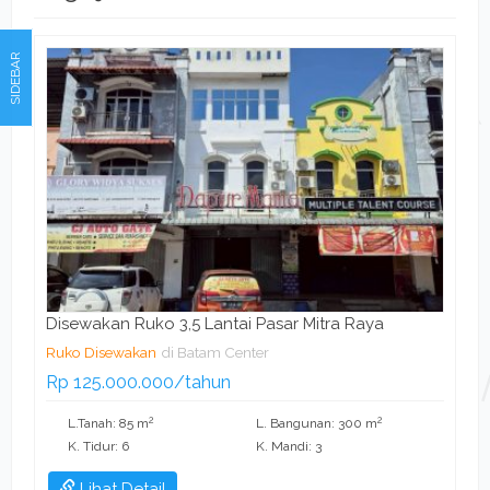
SIDEBAR
Disewakan Ruko 3,5 Lantai Pasar Mitra Raya
Ruko Disewakan
di Batam Center
Rp 125.000.000/tahun
2
2
L.Tanah: 85 m
L. Bangunan: 300 m
K. Tidur: 6
K. Mandi: 3
Lihat Detail