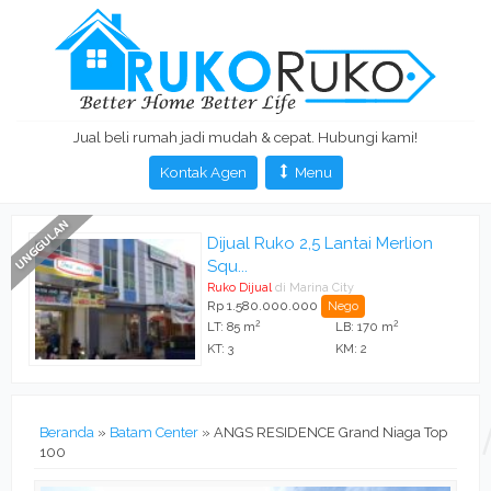
Jual beli rumah jadi mudah & cepat. Hubungi kami!
Kontak Agen
Menu
Dijual Ruko 2,5 Lantai Merlion
Squ...
Ruko Dijual
di Marina City
Rp 1.580.000.000
Nego
2
2
LT: 85 m
LB: 170 m
KT: 3
KM: 2
Beranda
»
Batam Center
»
ANGS RESIDENCE Grand Niaga Top
100