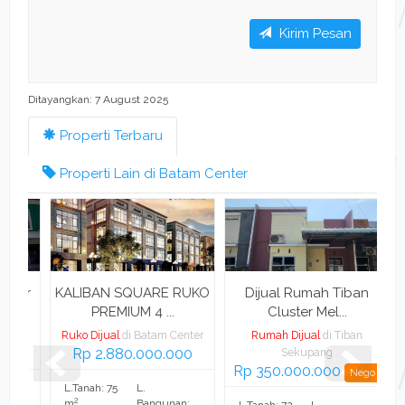
Kirim Pesan
Ditayangkan: 7 August 2025
Properti Terbaru
Properti Lain di Batam Center
ir
KALIBAN SQUARE RUKO
Dijual Rumah Tiban
Di
PREMIUM 4 ...
Cluster Mel...
IH
Ruko Dijual
di Batam Center
Rumah Dijual
di Tiban
Rp 2.880.000.000
Sekupang
Rp 350.000.000
R
Nego
L.Tanah: 75
L.
2
m
Bangunan: