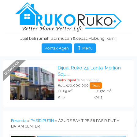
Jual beli rumah jadi mudah & cepat. Hubungi kami!
Kontak Agen
Menu
Dijual Ruko 2,5 Lantai Merlion
Squ...
Ruko Dijual
di Marina City
Rp 1.580.000.000
Nego
2
2
LT: 85 m
LB: 170 m
KT: 3
KM: 2
Beranda
»
PASIR PUTIH
»
AZURE BAY TIPE 88 PASIR PUTIH
BATAM CENTER