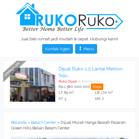
Jual beli rumah jadi mudah & cepat. Hubungi kami!
Kontak Agen
Menu
Dijual Ruko 2,5 Lantai Merlion
Squ...
Ruko Dijual
di Marina City
Rp 1.580.000.000
Nego
2
2
LT: 85 m
LB: 170 m
KT: 3
KM: 2
Beranda
»
Batam Center
»
Dijual Murah Harga Bawah Pasaran
Green Hills Belian Batam Center