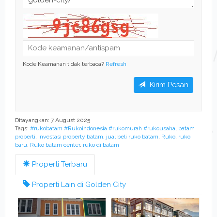
Kode Keamanan tidak terbaca?
Refresh
Kirim Pesan
Ditayangkan: 7 August 2025
Tags:
#rukobatam #Rukoindonesia #rukomurah #rukousaha
,
batam
properti
,
investasi property batam
,
jual beli ruko batam
,
Ruko
,
ruko
baru
,
Ruko batam center
,
ruko di batam
Properti Terbaru
Properti Lain di Golden City