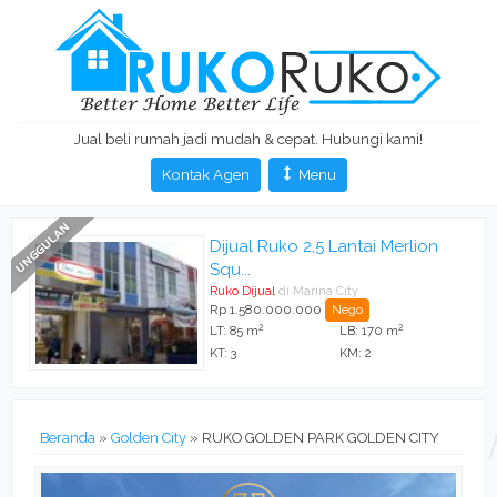
Jual beli rumah jadi mudah & cepat. Hubungi kami!
Kontak Agen
Menu
Dijual Ruko 2,5 Lantai Merlion
Squ...
Ruko Dijual
di Marina City
Rp 1.580.000.000
Nego
2
2
LT: 85 m
LB: 170 m
KT: 3
KM: 2
Beranda
»
Golden City
»
RUKO GOLDEN PARK GOLDEN CITY