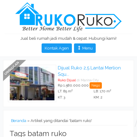
Jual beli rumah jadi mudah & cepat. Hubungi kami!
Kontak Agen
Menu
Dijual Ruko 2,5 Lantai Merlion
Squ...
Ruko Dijual
di Marina City
Rp 1.580.000.000
Nego
2
2
LT: 85 m
LB: 170 m
KT: 3
KM: 2
Beranda
»
Artikel yang ditandai 'batam ruko'
Tags batam ruko