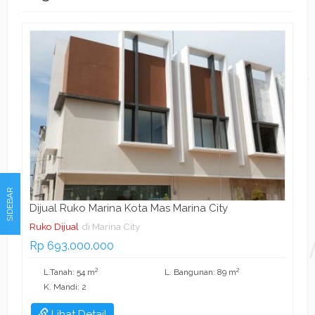
SIDEBAR
Dijual Ruko Marina Kota Mas Marina City
Ruko Dijual
di Marina City
Rp 693.000.000
2
2
L.Tanah: 54 m
L. Bangunan: 89 m
K. Mandi: 2
Lihat Detail