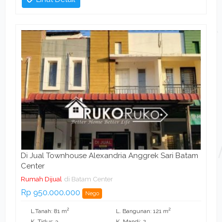
Di Jual Townhouse Alexandria Anggrek Sari Batam
Center
Rumah Dijual
di Batam Center
Rp 950.000.000
Nego
2
2
L.Tanah: 81 m
L. Bangunan: 121 m
K. Tidur: 3
K. Mandi: 2