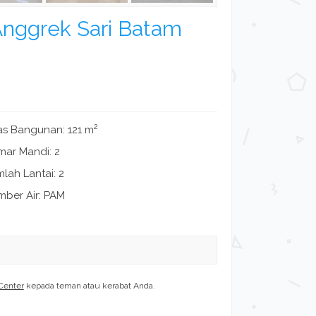
Anggrek Sari Batam
2
as Bangunan: 121 m
mar Mandi: 2
lah Lantai: 2
mber Air: PAM
Center
kepada teman atau kerabat Anda.