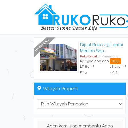
Dijual Ruko 2,5 Lantai
Merlion Squ...
Ruko Dijual
di Marina City
Rp 1.580.000.000
Nego
2
2
LT: 85 m
LB: 170 m
KT: 3
KM: 2
Wilayah Properti
Agen kami siap membantu Anda