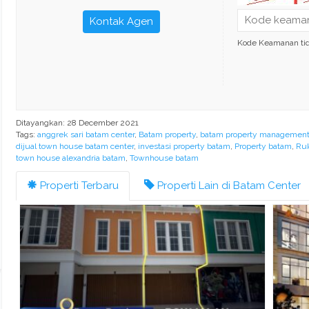
Kontak Agen
Kode Keamanan ti
Ditayangkan: 28 December 2021
Tags:
anggrek sari batam center
,
Batam property
,
batam property managemen
dijual town house batam center
,
investasi property batam
,
Property batam
,
Ruk
town house alexandria batam
,
Townhouse batam
Properti Terbaru
Properti Lain di Batam Center