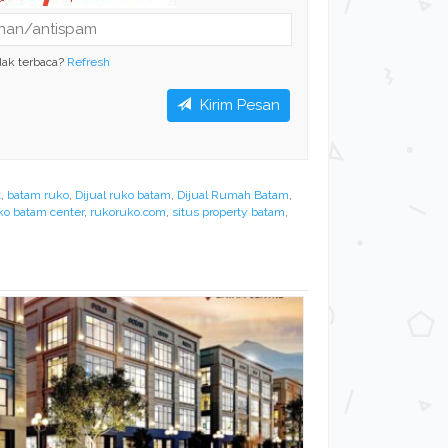
dak terbaca?
Refresh
Kirim Pesan
t
,
batam ruko
,
Dijual ruko batam
,
Dijual Rumah Batam
,
o batam center
,
rukoruko.com
,
situs property batam
,